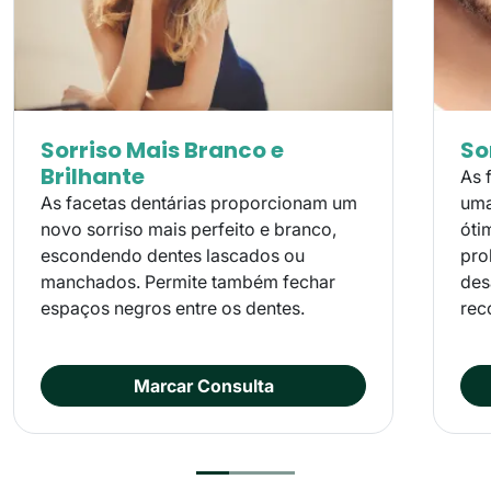
Sorriso Mais Branco e
So
Brilhante
As 
As facetas dentárias proporcionam um
uma
novo sorriso mais perfeito e branco,
óti
escondendo dentes lascados ou
pro
manchados. Permite também fechar
des
espaços negros entre os dentes.
rec
Marcar Consulta