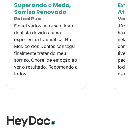
Superando o Medo,
Ext
Sorriso Renovado
At
Rafael Rua
Ver
Fiquei vários anos sem ir ao
Já s
dentista devido a uma
há c
experiência traumática. No
nela
Médico dos Dentes consegui
cons
finalmente tratar do meu
tive
sorriso. Chorei de emoção ao
paci
ver o resultado. Recomendo a
todo
todos!
estre