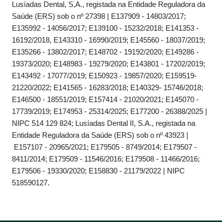
Lusíadas Dental, S,A., registada na Entidade Reguladora da
Saúde (ERS) sob o nº 27398 | E137909 - 14803/2017;
E135992 - 14056/2017; E139100 - 15232/2018; E141353 -
16192/2018, E143310 - 16990/2019; E145560 - 18037/2019;
E135266 - 13802/2017; E148702 - 19192/2020; E149286 -
19373/2020; E148983 - 19279/2020; E143801 - 17202/2019;
E143492 - 17077/2019; E150923 - 19857/2020; E159519-
21220/2022; E141565 - 16283/2018; E140329- 15746/2018;
E146500 - 18551/2019; E157414 - 21020/2021; E145070 -
17739/2019; E174953 - 25314/2025; E177200 - 26388/2025 |
NIPC 514 129 824; Lusíadas Dental II, S.A., registada na
Entidade Reguladora da Saúde (ERS) sob o nº 43923 |
E157107 - 20965/2021; E179505 - 8749/2014; E179507 -
8411/2014; E179509 - 11546/2016; E179508 - 11466/2016;
E179506 - 19330/2020; E158830 - 21179/2022 | NIPC
518590127.