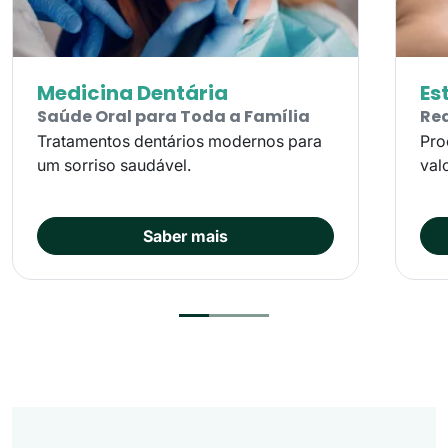
Medicina Dentária
Es
Saúde Oral para Toda a Família
Rea
Tratamentos dentários modernos para
Pro
um sorriso saudável.
val
Saber mais