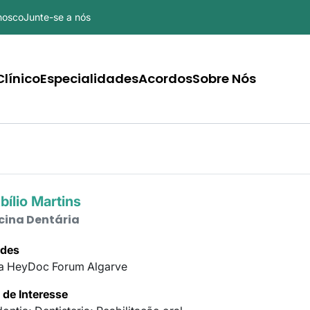
nosco
Junte-se a nós
ão principal
línico
Especialidades
Acordos
Sobre Nós
bílio Martins
cina Dentária
ades
ca HeyDoc Forum Algarve
 de Interesse