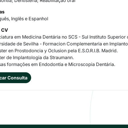
ntia; Dentisteria; Reabilitação oral
as
guês, Inglês e Espanhol
e CV
ciatura em Medicina Dentária no SCS - Sul Instituto Superior
rsidade de Sevilha - Formacion Complementaria en Implantol
ter en Prostodoncia y Oclusion pela E.S.O.R.I.B. Madrid.
ster de Implantologia da Straumann.
sas formações em Endodontia e Microscopia Dentária.
car Consulta