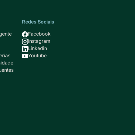
Redes Sociais
Imagem
gente
Facebook
Imagem
Instagram
Imagem
Linkedin
Imagem
erias
Youtube
idade
uentes