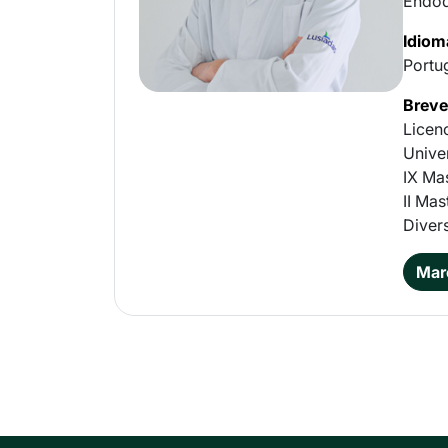
Endodo
Idiom
Portu
Brev
Licen
Unive
IX Mas
II Ma
Diver
Mar