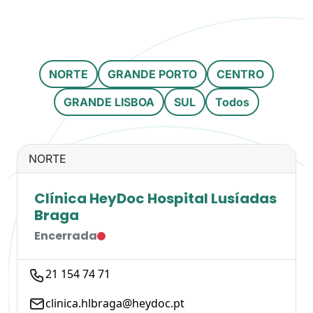
NORTE
GRANDE PORTO
CENTRO
GRANDE LISBOA
SUL
Todos
NORTE
Clínica HeyDoc Hospital Lusíadas
Braga
Encerrada
21 154 74 71
clinica.hlbraga@heydoc.pt