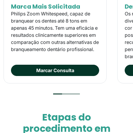
Marca Mais Solicitada
De
Philips Zoom Whitespeed, capaz de
Os 
branquear os dentes até 8 tons em
div
apenas 45 minutos. Tem uma eficácia e
cor
resultados clinicamente superiores em
pos
comparação com outras alternativas de
rec
branqueamento dentário profissional.
per
bra
Marcar Consulta
Etapas do
procedimento em