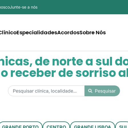
nosco
Junte-se a nós
ão principal
línico
Especialidades
Acordos
Sobre Nós
nicas, de norte a sul d
o receber de sorriso 
GRANDE PORTO
CENTRO
GRANDE LISBOA
SUL