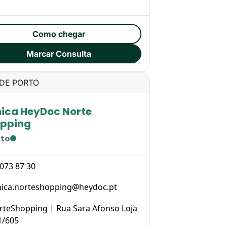
Como chegar
Marcar Consulta
DE PORTO
nica HeyDoc Norte
pping
rto
 073 87 30
inica.norteshopping@heydoc.pt
rteShopping | Rua Sara Afonso Loja
1/605