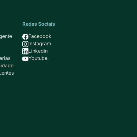
Redes Sociais
Imagem
gente
Facebook
Imagem
Instagram
Imagem
Linkedin
Imagem
erias
Youtube
idade
uentes