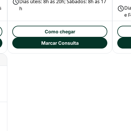
Dias úteis: 8h às 20h; Sábados: 8h às 17
s
Di
h
e 
Como chegar
Marcar Consulta