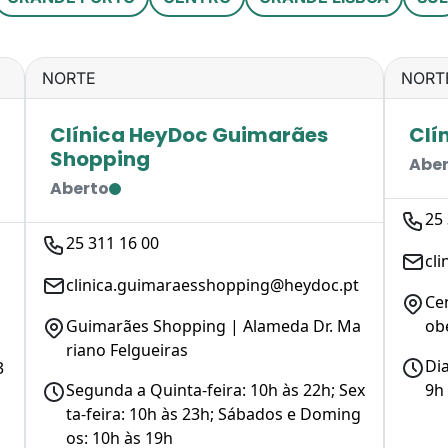
NORTE
NORT
Clínica HeyDoc Guimarães
Clí
Shopping
Abe
Aberto
25
25 311 16 00
cl
clinica.guimaraesshopping@heydoc.pt
Ce
Guimarães Shopping | Alameda Dr. Ma
ob
riano Felgueiras
Dia
3
Segunda a Quinta-feira: 10h às 22h; Sex
9h
ta-feira: 10h às 23h; Sábados e Doming
os: 10h às 19h