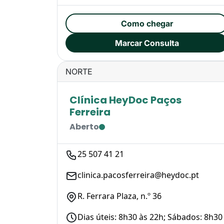
Como chegar
Marcar Consulta
NORTE
Clínica HeyDoc Paços
Ferreira
Aberto
25 507 41 21
clinica.pacosferreira@heydoc.pt
R. Ferrara Plaza, n.º 36
Dias úteis: 8h30 às 22h; Sábados: 8h30