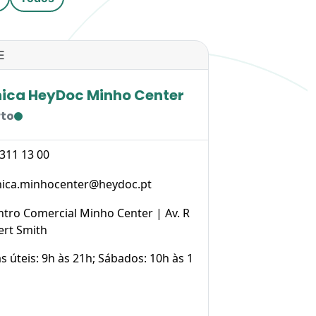
E
nica HeyDoc Minho Center
rto
 311 13 00
inica.minhocenter@heydoc.pt
ntro Comercial Minho Center | Av. R
ert Smith
s úteis: 9h às 21h; Sábados: 10h às 1