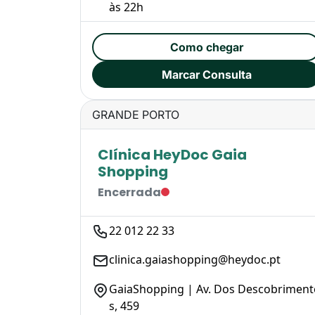
às 22h
Como chegar
Marcar Consulta
GRANDE PORTO
Clínica HeyDoc Gaia
Shopping
Encerrada
22 012 22 33
clinica.gaiashopping@heydoc.pt
GaiaShopping | Av. Dos Descobriment
s, 459