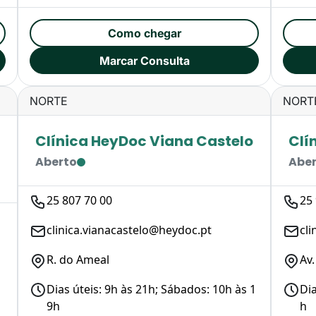
Como chegar
Marcar Consulta
NORTE
NORT
Clínica HeyDoc Viana Castelo
Clí
Aberto
Abe
25 807 70 00
25
clinica.vianacastelo@heydoc.pt
cli
R. do Ameal
Av
Dias úteis: 9h às 21h; Sábados: 10h às 1
Dia
9h
h