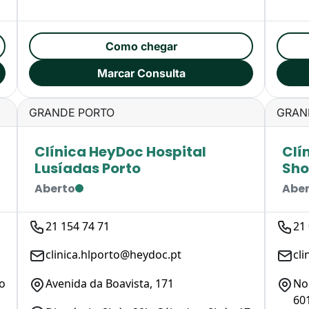
Como chegar
Marcar Consulta
GRANDE PORTO
GRAN
Clínica HeyDoc Hospital
Clí
Lusíadas Porto
Sho
Aberto
Abe
21 154 74 71
21
clinica.hlporto@heydoc.pt
cl
o
Avenida da Boavista, 171
No
60