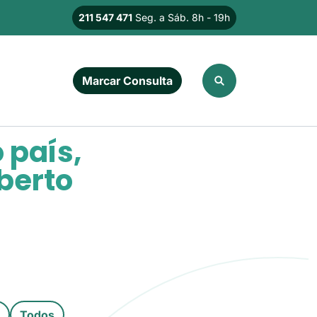
211 547 471
Seg. a Sáb. 8h - 19h
Imagem
Marcar Consulta
o país,
aberto
Todos