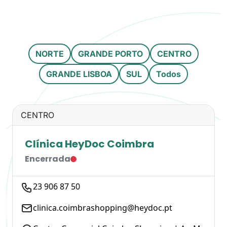
NORTE
GRANDE PORTO
CENTRO
GRANDE LISBOA
SUL
Todos
CENTRO
Clínica HeyDoc Coimbra
Encerrada
23 906 87 50
clinica.coimbrashopping@heydoc.pt